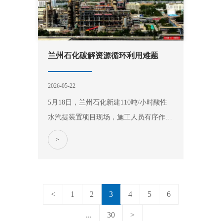
兰州石化破解资源循环利用难题
2026-05-22
5月18日，兰州石化新建110吨/小时酸性
水汽提装置项目现场，施工人员有序作
业。 长期以来，兰州石化现有两套酸性
>
水汽提装置需以120%负荷运行，才能勉
强维持炼油区酸性水的“紧平衡”。项目负
责人高云鹏表示，随着国家环保要求提高
及新装置规划落地，酸性水总量预计将超
<
1
2
3
4
5
6
过3…
...
30
>