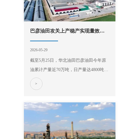
巴彦油田攻关上产稳产实现量效齐增
2026-05-29
截至5月25日，华北油田巴彦油田今年原
油累计产量近70万吨，日产量达4800吨，
同比增长20%，占华北油田原油日产量3
>
成，SEC储采比稳健向好，实现量效齐
增。 今年年初以来，巴彦油田坚持“找有
产能的储量、建有产量的产能、拿有效益
的产量”，依托勘探开发、地质工程、技
术经…