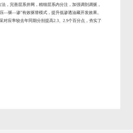
法，完善层系井网，精细层系内分注，加强调剖调驱，
“压—驱—渗”有效驱替模式，提升低渗透油藏开发效果。
对应率较去年同期分别提高2.3、2.9个百分点，夯实了