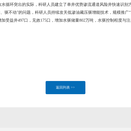
水循环突出的实际，科研人员建立了单井优势渗流通道风险井快速识别方
、驱不动”的问题，科研人员持续攻关低渗油藏压驱增能技术，规模推广
益井497口，见效175口，增加水驱储量802万吨，水驱控制程度与注采
返回列表 >>