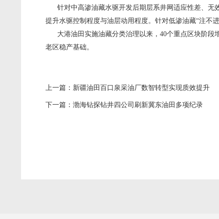
针对中高渗油藏水驱开发后期层系井网适应性差、无效
提升水驱控制程度与油层动用程度。针对低渗油藏“注不进
大港油田实施油藏分类治理以来，40个重点区块阶段增加受
老区稳产基础。
上一篇：
新疆油田百口泉采油厂数智转型实现质效提升
下一篇：
渤海钻探钻井四公司刷新冀东油田多项纪录