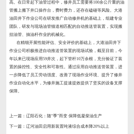
高。在日常起下油管过程中，修井员工需要将100余公斤重的油
管搬上搬下井口操作台，费时费力，还存在磕碰等风险。大港
油田井下作业公司在研发推广自动修井机的基础上，组建专业
团队，研发与现场油管猫道相匹配的自动推送管装置，实现搬
抬油管、抽油杆作业的机械化。
在精细开展性能评估、安全评价的基础上，大港油田井下
作业公司积极推进自动推送管装置的现场试验，截至目前，今
年以来已现场应用59井次，起下管杆10万余根，充分验证了装
置的操控性、安全性和可靠性。通过应用自动推送管装置，进
一步降低了员工劳动强度、改善了现场作业环境、提升了修井
作业自动化水平，为修井施工提速提效提供了坚实的设备支撑
保障。
上一篇：
辽阳石化：随“季”而变 保障低凝柴油生产
下一篇：
辽河油田启用新装置吨液综合成本降20%以上